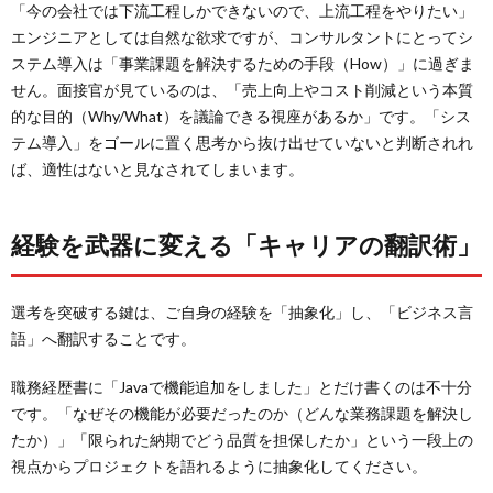
「今の会社では下流工程しかできないので、上流工程をやりたい」
エンジニアとしては自然な欲求ですが、コンサルタントにとってシ
ステム導入は「事業課題を解決するための手段（How）」に過ぎま
せん。面接官が見ているのは、「売上向上やコスト削減という本質
的な目的（Why/What）を議論できる視座があるか」です。「シス
テム導入」をゴールに置く思考から抜け出せていないと判断されれ
ば、適性はないと見なされてしまいます。
経験を武器に変える「キャリアの翻訳術」
選考を突破する鍵は、ご自身の経験を「抽象化」し、「ビジネス言
語」へ翻訳することです。
職務経歴書に「Javaで機能追加をしました」とだけ書くのは不十分
です。「なぜその機能が必要だったのか（どんな業務課題を解決し
たか）」「限られた納期でどう品質を担保したか」という一段上の
視点からプロジェクトを語れるように抽象化してください。