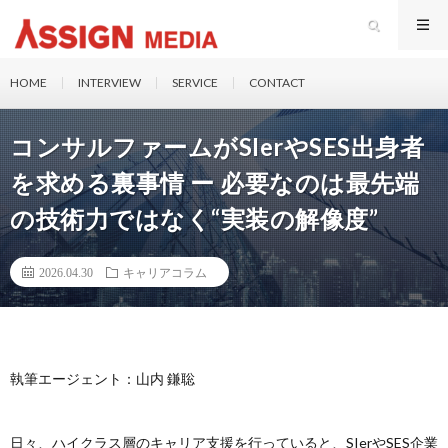
HOME
INTERVIEW
SERVICE
CONTACT
コンサルファームがSIerやSES出身者
を求める裏事情 ー 必要なのは最先端
の技術力ではなく“実装の解像度”
2026.04.30
キャリアコラム
執筆エージェント：山内 鎌聡
日々、ハイクラス層のキャリア支援を行っていると、SIerやSES企業