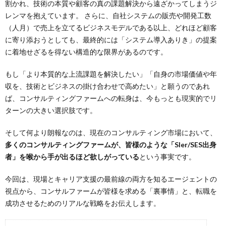
割かれ、技術の本質や顧客の真の課題解決から遠ざかってしまうジ
レンマを抱えています。 さらに、自社システムの販売や開発工数
（人月）で売上を立てるビジネスモデルである以上、どれほど顧客
に寄り添おうとしても、最終的には「システム導入ありき」の提案
に着地せざるを得ない構造的な限界があるのです。
もし「より本質的な上流課題を解決したい」「自身の市場価値や年
収を、技術とビジネスの掛け合わせで高めたい」と願うのであれ
ば、コンサルティングファームへの転身は、今もっとも現実的でリ
ターンの大きい選択肢です。
そして何より朗報なのは、現在のコンサルティング市場において、
多くのコンサルティングファームが、皆様のような「SIer/SES出身
者」を喉から手が出るほど欲しがっている
という事実です。
今回は、現場とキャリア支援の最前線の両方を知るエージェントの
視点から、コンサルファームが皆様を求める「裏事情」と、転職を
成功させるためのリアルな戦略をお伝えします。