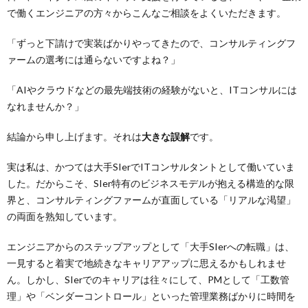
で働くエンジニアの方々からこんなご相談をよくいただきます。
「ずっと下請けで実装ばかりやってきたので、コンサルティングフ
ァームの選考には通らないですよね？」
「AIやクラウドなどの最先端技術の経験がないと、ITコンサルには
なれませんか？」
結論から申し上げます。それは
大きな誤解
です。
実は私は、かつては大手SIerでITコンサルタントとして働いていま
した。だからこそ、SIer特有のビジネスモデルが抱える構造的な限
界と、コンサルティングファームが直面している「リアルな渇望」
の両面を熟知しています。
エンジニアからのステップアップとして「大手SIerへの転職」は、
一見すると着実で地続きなキャリアアップに思えるかもしれませ
ん。しかし、SIerでのキャリアは往々にして、PMとして「工数管
理」や「ベンダーコントロール」といった管理業務ばかりに時間を