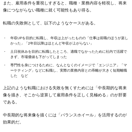
また、雇用条件を重視しすぎると、職種・業務内容を軽視し、将来
像につながらない職種に就く可能性もあり得る。
転職の失敗例として、以下のようなケースがある。
年収UPを目的に転職し、年収は上がったものの「仕事は前職のほうが楽し
かった」「2年目以降はほとんど年収が上がらない」
土日祝休みを目的に転職したところ、適職でなかったために社内で活躍で
きず、市場価値も下がってしまった
専門性を身につけるために、なんとなくのイメージで「エンジニア」「マ
ーケティング」などに転職し、実際の業務内容との乖離が大きく短期離職
した など
上記のような転職における失敗を無くすためには「中長期的な将来
像を描き、そこから逆算して雇用条件を正しく見極める」のが肝要
である。
中長期的な将来像を描くには「バランスホイール」を活用するのが
効果的だ。