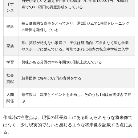
自分が楽しいと思える仕事で35歳までに年収1,000万円、45歳時
イナ
点で5,000万円の資産形成をしている
ンス
毎日健康的な食事をとっており、週2回ジムで1時間トレーニング
健康
の時間を確保している
常に笑顔が絶えない家庭で、子供は経済的に不自由なく望む学業
家族
やスポーツに励んでいる。可能であれば都内の私立中学校に入学
学習
興味がある分野の本を年間100冊以上読んでいる
社会
慈善団体に毎年50万円の寄付をする
貢献
人間
毎年数回、親友とイベントを企画し、そのうち1回は家族抜きで遊
関係
ぶ
作成時の注意点は、現状の延長線上にある叶えられそうな将来像で
はなく、少し現実的でないと感じるような将来像を記載する点にあ
る。